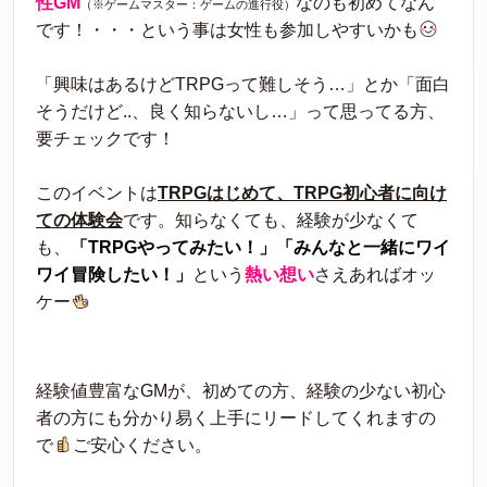
性GM
なのも初めてなん
（※ゲームマスター：ゲームの進行役）
です！・・・という事は女性も参加しやすいかも
「興味はあるけどTRPGって難しそう…」とか「面白
そうだけど..、良く知らないし…」って思ってる方、
要チェックです！
このイベントは
TRPGはじめて、TRPG初心者に向け
ての体験会
です。知らなくても、経験が少なくて
も、
「TRPGやってみたい！」「みんなと一緒にワイ
ワイ冒険したい！」
という
熱い想い
さえあればオッ
ケー
経験値豊富なGMが、初めての方、経験の少ない初心
者の方にも分かり易く上手にリードしてくれますの
で
ご安心ください。