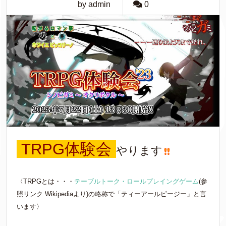
by admin
0
TRPG体験会
やります
〈TRPGとは・・・
テーブルトーク・ロールプレイングゲーム
(参
照リンク Wikipediaより)の略称で「ティーアールピージー」と言
います〉