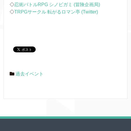
◇
忍術バトルRPG シノビガミ (冒険企画局)
◇
TRPGサークル 転がるロマン亭 (Twitter)
過去イベント