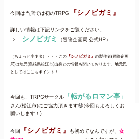
『シノビガミ』
今回は当店では初のTRPG
詳しい情報は下記リンクをご覧ください。
シノビガミ
⇒
（冒険企画局 公式HP）
（ちょっと小ネタ）・・・この
『シノビガミ』
の製作者(冒険企画
局)は地元(島根県松江市)出身との情報も聞いております。地元民
としてはここもポイント！
「転がるロマン亭」
今回も、TRPGサークル
さん(松江市)にご協力頂きます
(今回もよろしくお
願いします！)
『シノビガミ』
今回
も初めてなんですが、
女