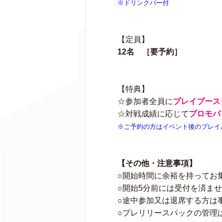
※ドリンクバー付
【定員】
12名 ［要予約］
【特典】
☆参加者全員に
プレイブース
☆対戦成績に応じて
プロモパ
※ご予約の方はイベント後のプレイ
【その他・注意事項】
○開始時間に余裕を持ってお
○開始5分前には受付を済ま
○途中参加又は退席する方は
○プレリリースパックの管理