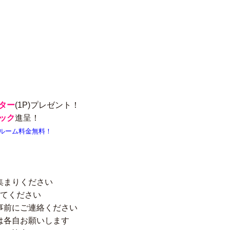
ター
(1P)プレゼント！
ック
進呈！
ルーム料金無料！
集まりください
せてください
事前にご連絡ください
は各自お願いします