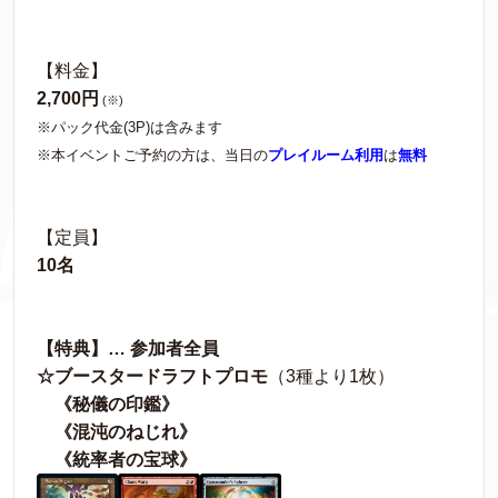
【料金】
2,700円
(※)
※パック代金(3P)は含みます
※本イベントご予約の方は、当日の
プレイルーム利用
は
無料
【定員】
10名
【特典】… 参加者全員
☆ブースタードラフトプロモ
（3種より1枚）
《秘儀の印鑑》
《混沌のねじれ》
《統率者の宝球》