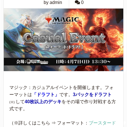
by admin
0
マジック：カジュアルイベントを開催します。フォ
ーマットは
「ドラフト」
です。
3パックをドラフト
して
40枚以上のデッキ
をその場で作り対戦する方
(※)
式です。
（※詳しくはこちら ⇒ フォーマット：
ブースタード