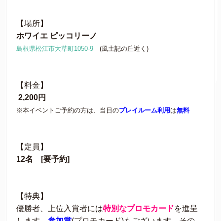
【場所】
ホワイエ ピッコリーノ
島根県松江市大草町1050-9
(風土記の丘近く)
【料金】
2,200円
※本イベントご予約の方は、当日の
プレイルーム利用
は
無料
【定員】
12名 [要予約]
【特典】
優勝者、上位入賞者には
特別なプロモカード
を進呈
します。
参加賞
(プロモカード)もございます。その