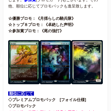
他、順位に応じてプロモパックも進呈致します。
☆優勝プロモ：《
月揺らしの騎兵隊
》
☆トップ８プロモ：《
卓絶した声明
》
☆参加賞プロモ：《尾の強打》
順位に応じて
◇プレミアムプロモパック [フォイル仕様]
◇プロモパック