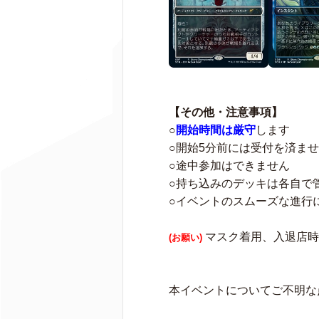
【その他・注意事項】
○
開始時間は厳守
します
○開始5分前には受付を済ま
○途中参加はできません
○持ち込みのデッキは各自で
○イベントのスムーズな進行
マスク着用、入退店時
(お願い)
本イベントについてご不明な