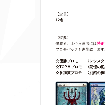
【定員】
12名
【特典】
優勝者、上位入賞者には
特別
プロモパックも進呈致します
☆優勝プロモ 〈レジスタ
☆TOP８プロモ 〈記憶の氾
☆参加賞プロモ 〈別館の歩