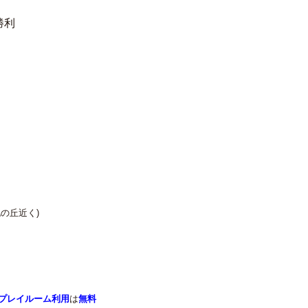
勝利
の丘近く)
プレイルーム利用
は
無料