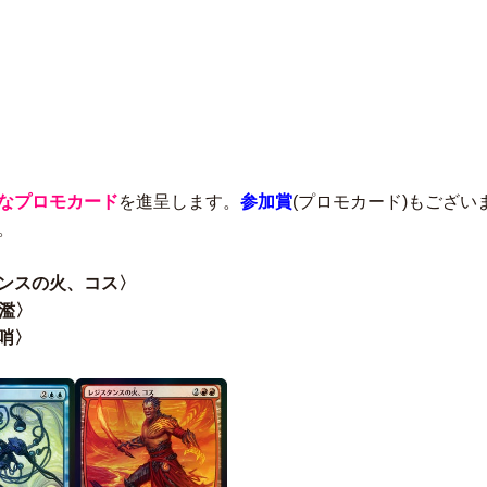
なプロモカード
を進呈します。
参加賞
(プロモカード)もござ
。
ンスの火、コス〉
濫〉
哨〉