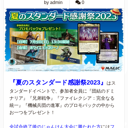
by admin
0
『夏のスタンダード感謝祭2023』
はス
タンダードイベントで、参加者全員に『団結のドミ
ナリア』『兄弟戦争』『ファイレクシア：完全なる
統一』『機械兵団の進軍』のプロモパックの中から
お一つをプレゼント！
全試合終了後のじゃんけん大会に勝たれた方
には
フ