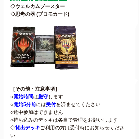
◇ウェルカムブースター
◇思考の器 (プロモカード)
［その他・注意事項］
○
開始時間
は
厳守
します
○
開始5分前
には
受付
を済ませてください
○途中参加はできません
○持ち込みのデッキは各自で管理をお願いします
◇
貸出デッキ
ご利用の方は受付時にお知らせくださ
い