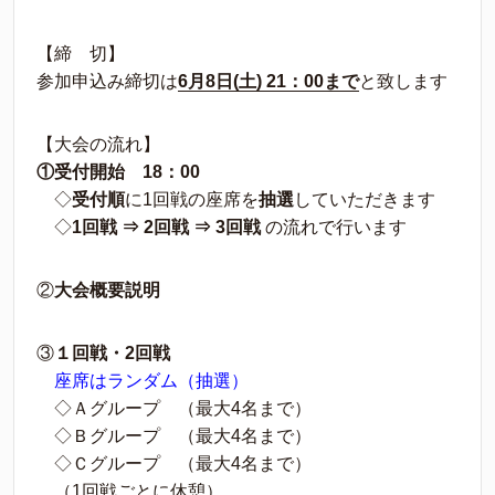
【締 切】
参加申込み締切は
6月8日(土) 21：00まで
と致します
【大会の流れ】
①受付開始 18：00
◇
受付順
に1回戦の座席を
抽選
していただきます
◇
1回戦 ⇒ 2回戦 ⇒ 3回戦
の流れで行います
②
大会概要説明
③
１回戦・2回戦
座席はランダム（抽選）
◇Ａグループ （最大4名まで）
◇Ｂグループ （最大4名まで）
◇Ｃグループ （最大4名まで）
（1回戦ごとに休憩）