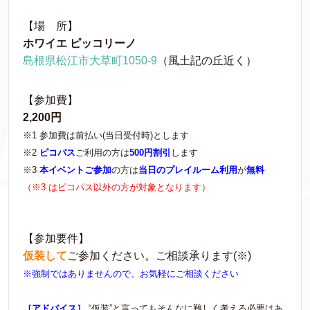
【場 所】
ホワイエ ピッコリーノ
島根県松江市大草町1050-9
（風土記の丘近く）
【参加費】
2,200円
※1 参加費は前払い(当日受付時)とします
※2
ピコパス
ご利用の方は
500円割引
します
※3
本イベントご参加
の方は
当日のプレイルーム利用
が
無料
（※3 はピコパス以外の方が対象となります）
【参加要件】
仮装して
ご参加ください。ご相談承ります(※)
※強制ではありませんので、お気軽にご相談ください
［アドバイス］
“仮装”と言ってもそんなに難しく考える必要はあ