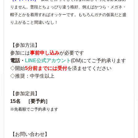
りません。普段とちょっぴり違う格好、例えばかつら・メガネ・
帽子とかを着用すればオッケーです。もちろんガチの仮装だと盛
り上がること間違いなし！
【参加方法】
参加には
事前申し込み
が必要です
電話・
LINE公式アカウント
(DM)にてご予約承ります
◇開始
5
分前までには受付
を済ませてください
◇推奨：中学生以上
【参加定員】
15名 ［要予約］
※先着順でご予約承ります
【お問い合わせ】