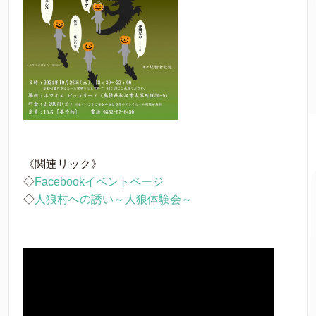
《関連リック》
◇
Facebookイベントページ
◇
人狼村への誘い～人狼体験会～