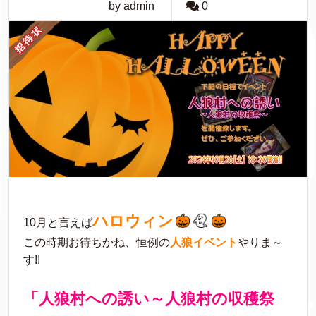
by admin
0
ハロウィン
10月と言えば
この時期お待ちかね、恒例の
人狼イベント
やりま～
す!!
「人狼村への誘い～人狼村の収穫祭