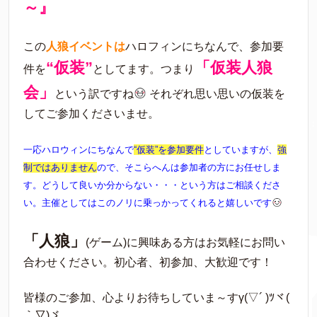
～』
この
人狼イベントは
ハロフィンにちなんで、参加要
“仮装”
「仮装人狼
件を
としてます。つまり
会」
という訳ですね
それぞれ思い思いの仮装を
してご参加くださいませ。
一応ハロウィンにちなんで
“仮装”を参加要件
としていますが、
強
制ではありません
ので、そこらへんは参加者の方にお任せしま
す。どうして良いか分からない・・・という方はご相談くださ
い。主催としてはこのノリに乗っかってくれると嬉しいです
「人狼」
(ゲーム)に興味ある方はお気軽にお問い
合わせください。初心者、初参加、大歓迎です！
皆様のご参加、心よりお待ちしていま～すγ(▽´ )ﾂヾ(
｀▽)ゞ