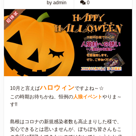
by admin
0
ハロウィン
10月と言えば
ですよね～☆
この時期お待ちかね、恒例の
人狼イベント
やりま～
す!!
島根はコロナの新規感染者数も高止まりした様で、
安心できるとは思いませんが、ぼちぼち皆さんもこ