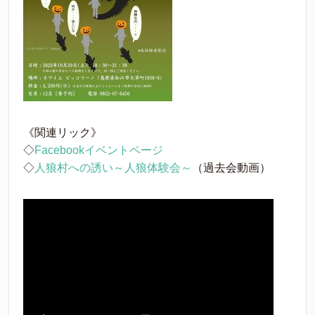
《関連リック》
◇
Facebookイベントページ
◇
人狼村への誘い～人狼体験会～
（過去会動画）