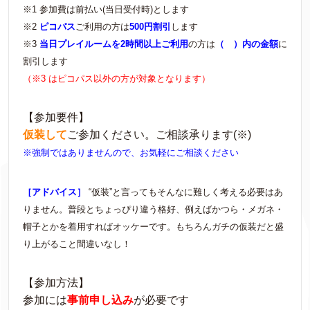
※1 参加費は前払い(当日受付時)とします
※2
ピコパス
ご利用の方は
500円割引
します
※3
当日プレイルームを2時間以上ご利用
の方は
（ ）内の金額
に
割引します
（※3 はピコパス以外の方が対象となります）
【参加要件】
仮装して
ご参加ください。ご相談承ります(※)
※強制ではありませんので、お気軽にご相談ください
［アドバイス］
“仮装”と言ってもそんなに難しく考える必要はあ
りません。普段とちょっぴり違う格好、例えばかつら・メガネ・
帽子とかを着用すればオッケーです。もちろんガチの仮装だと盛
り上がること間違いなし！
【参加方法】
参加には
事前申し込み
が必要です