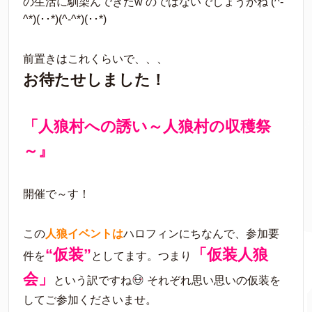
の生活に馴染んできたw のではないでしょうかね (^-
^*)(･･*)(^-^*)(･･*)
前置きはこれくらいで、、、
お
待たせしました！
「人狼村への誘い～人狼村の収穫祭
～』
開催で～す！
この
人狼イベントは
ハロフィンにちなんで、参加要
“仮装”
「仮装人狼
件を
としてます。つまり
会」
という訳ですね
それぞれ思い思いの仮装を
してご参加くださいませ。