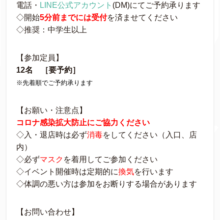
電話・
LINE公式アカウント
(DM)にてご予約承ります
◇開始
5
分前までには受付
を済ませてください
◇推奨：中学生以上
【参加定員】
12名 ［要予約］
※先着順でご予約承ります
【お願い・注意点】
コロナ感染拡大防止にご協力ください
◇入・退店時は必ず
消毒
をしてください（入口、店
内）
◇必ず
マスク
を着用してご参加ください
◇イベント開催時は定期的に
換気
を行います
◇体調の悪い方は参加をお断りする場合があります
【お問い合わせ】