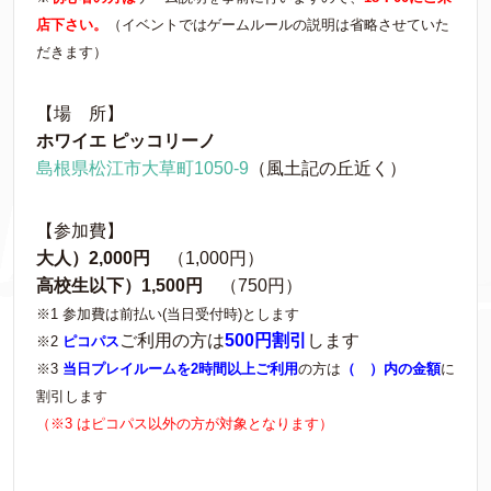
店下さい。
（イベントではゲームルールの説明は省略させていた
だきます）
【場 所】
ホワイエ ピッコリーノ
島根県松江市大草町1050-9
（風土記の丘近く）
【参加費】
大人）2,000円
（1,000円）
高校生以下）1,500円
（750円）
※1 参加費は前払い(当日受付時)とします
ご利用の方は
500円割引
します
※2
ピコパス
※3
当日プレイルームを2時間以上ご利用
の方は
（ ）内の金額
に
割引します
（※3 はピコパス以外の方が対象となります）