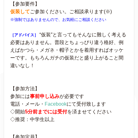
【参加要件】
仮装して
ご参加ください。ご相談承ります(※)
※強制ではありませんので、お気軽にご相談ください
“仮装”と言ってもそんなに難しく考える
［アドバイス］
必要はありません。普段とちょっぴり違う格好、例
えばかつら・メガネ・帽子とかを着用すればオッケ
ーです。もちろんガチの仮装だと盛り上がること間
違いなし！
【参加方法】
参加には
事前申し込み
が必要です
電話・メール・
Facebook
にて受付致します
◇開始
5
分前までには受付
を済ませてください
◇推奨：中学生以上
【参加定員】