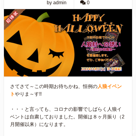
by admin
0
さてさて～この時期お待ちかね、恒例の
人狼イベン
ト
やりま～す!!
・・・と言っても、コロナの影響でしばらく人狼イ
ベントは自粛しておりました。開催は８ヶ月振り（2
月開催以来）になります。