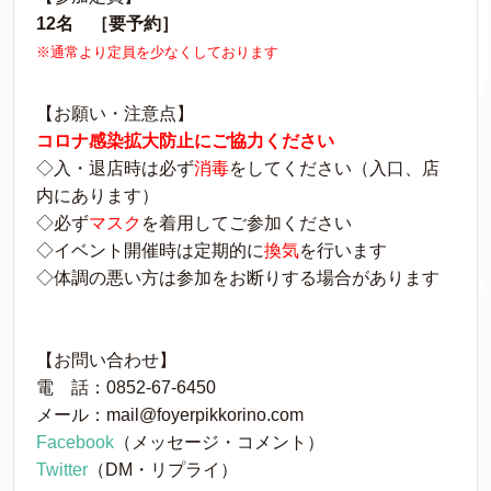
12名 ［要予約］
※通常より定員を少なくしております
【お願い・注意点】
コロナ感染拡大防止にご協力ください
◇入・退店時は必ず
消毒
をしてください（入口、店
内にあります）
◇必ず
マスク
を着用してご参加ください
◇イベント開催時は定期的に
換気
を行います
◇体調の悪い方は参加をお断りする場合があります
【お問い合わせ】
電 話：0852-67-6450
メール：mail@foyerpikkorino.co
m
Facebook
（メッセージ・コメント）
Twitter
（DM・リプライ）