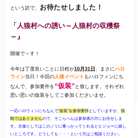
お
待たせしました！
という訳で、
「人狼村への誘い～人狼村の収穫祭
～』
開催で～す！
今年は丁度良いことに日程が
10月31日
、まさに
ハロ
ウィン
当日！今回の
人狼イベント
もハロフィンにち
“仮装”
なんで、参加要件を
と致します。それぞれ
思い思いの仮装をしてご参加くださいませ。
一応ハロウィンにちなんで
“仮装”を参加要件
としていますが、
強
制ではありません
ので、そこらへんは参加者の方にお任せしま
す。主催としてはこのノリに乗っかってくれるとヒジョーに嬉し
いところです。どうしても・・・という方はご相談ください。