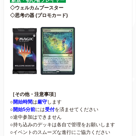
新規・初心者プレイヤー
◇ウェルカムブースター
◇思考の器 (プロモカード)
［その他・注意事項］
○
開始時間
は
厳守
します
○
開始5分前
には
受付
を済ませてください
○途中参加はできません
○持ち込みのデッキは各自で管理をお願いします
○イベントのスムーズな進行にご協力ください