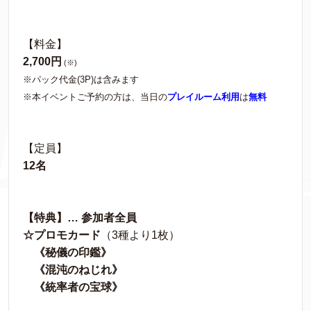
【料金】
2,700円
(※)
※パック代金(3P)は含みます
※本イベントご予約の方は、当日の
プレイルーム利用
は
無料
【定員】
12名
【特典】… 参加者全員
☆プロモカード
（3種より1枚）
《秘儀の印鑑》
《混沌のねじれ》
《統率者の宝球》