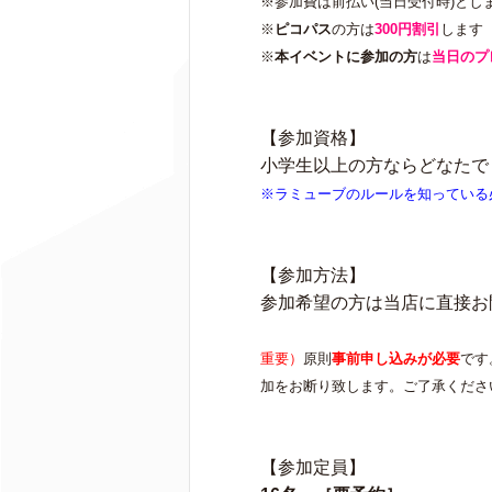
※
参加費は前払い(当日受付時)とし
※
ピコパス
の方は
300
円割引
します
※
本イベントに参加の方
は
当日のプ
【参加資格】
小学生以上の方ならどなたで
※ラミューブのルールを知っている
【参加方法】
参加希望の方は当店に直接お
重要）
原則
事前申し込みが必要
です
加をお断り致します。ご了承くださ
【参加定員】