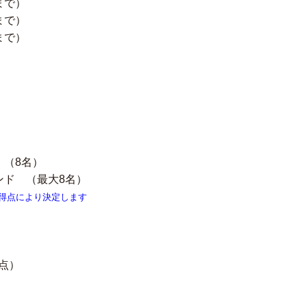
まで）
まで）
まで）
（8名）
ド （最大8名）
得点により決定します
点）