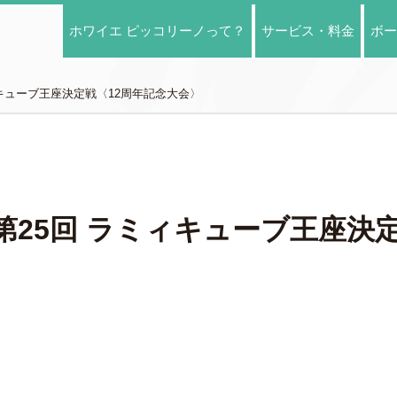
ホワイエ ピッコリーノって？
サービス・料金
ボー
ミィキューブ王座決定戦〈12周年記念大会〉
)】第25回 ラミィキューブ王座決