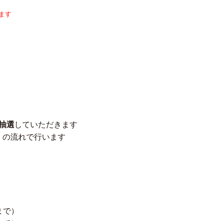
ます
抽選
していただきます
）の流れで行います
まで）