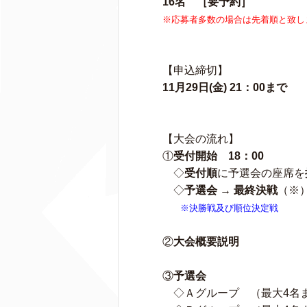
16名 ［要予約］
※応募者多数の場合は先着順と致し
【申込締切】
11月29日(金) 21：00まで
【大会の流れ】
①
受付開始 18：00
◇
受付順
に予選会の座席を
◇
予選会 → 最終決戦
（※
※決勝戦及び順位決定戦
②
大会概要説明
③
予選会
◇Ａグループ （最大4名