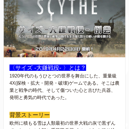
〈サイズ -大鎌戦役- 〉とは？
1920年代のもうひとつの世界を舞台にした、重量級
4X(探検・拡大・開発・破壊)ゲームである。そこは農
業と戦争の時代、そして傷ついた心と古びた兵器、
発明と勇気の時代であった。
背景ストーリー
欧州に積もる雪は人類最初の世界大戦の灰で黒ずん