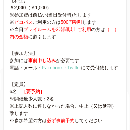
【料金】
￥2,000
（￥1,000）
※参加費は前払い(当日受付時)とします
※
ピコパス
ご利用の方は
500円割引
します
※当日
プレイルームを2時間以上ご利用
の方は
（ ）
内の金額
に割引します
【参加方法】
参加には
事前申し込み
が必要です
電話・メール・
Facebook
・
Twitter
にて受付致します
【定員】
6名
［要予約］
※開催最少人数：2名
※上記人数に達しなかった場合、中止（又は延期）
致します
※参加希望の方は
必ず事前予約
してください