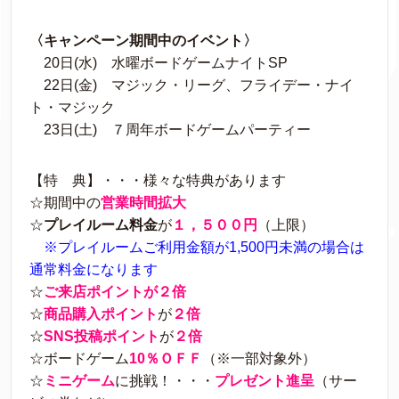
〈キャンペーン期間中のイベント〉
20日(水) 水曜ボードゲームナイトSP
22日(金) マジック・リーグ、フライデー・ナイ
ト・マジック
23日(土) ７周年ボードゲームパーティー
【特 典】・・・様々な特典があります
☆期間中の
営業時間拡大
☆
プレイルーム料金
が
１，５００円
（上限）
※プレイルームご利用金額が1,500円未満の場合は
通常料金になります
☆
ご来店ポイントが２倍
☆
商品購入ポイント
が
２倍
☆
SNS投稿ポイント
が
２倍
☆ボードゲーム
10％ＯＦＦ
（※一部対象外）
☆
ミニゲーム
に挑戦！・・・
プレゼント進呈
（サー